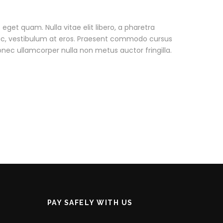
s eget quam. Nulla vitae elit libero, a pharetra
 ac, vestibulum at eros. Praesent commodo cursus
onec ullamcorper nulla non metus auctor fringilla.
PAY SAFELY WITH US