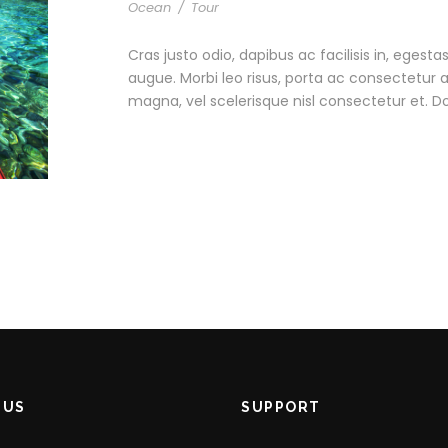
Ocean
/
Tour
Cras justo odio, dapibus ac facilisis in, egesta
augue. Morbi leo risus, porta ac consectetur
magna, vel scelerisque nisl consectetur et. D
 US
SUPPORT