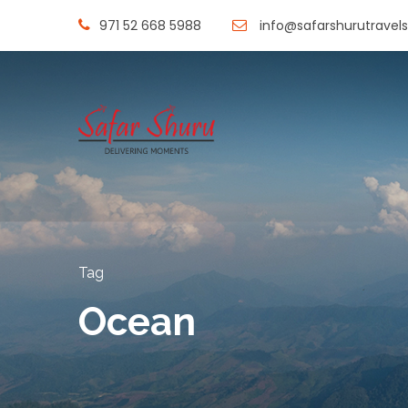
971 52 668 5988
info@safarshurutravel
Tag
Ocean